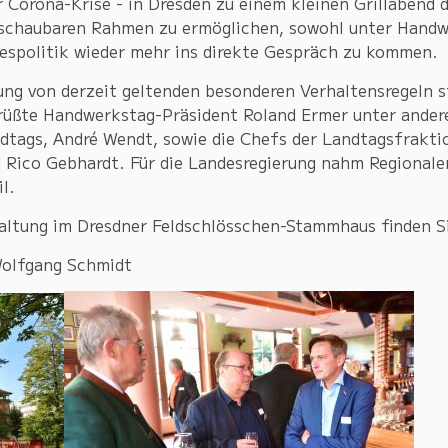
r Corona-Krise - in Dresden zu einem kleinen Grillabend 
rschaubaren Rahmen zu ermöglichen, sowohl unter Handw
espolitik wieder mehr ins direkte Gespräch zu kommen.
g von derzeit geltenden besonderen Verhaltensregeln st
grüßte Handwerkstag-Präsident Roland Ermer unter ander
ndtags, André Wendt, sowie die Chefs der Landtagsfrakt
 Rico Gebhardt. Für die Landesregierung nahm Regional
l.
ltung im Dresdner Feldschlösschen-Stammhaus finden Sie 
Wolfgang Schmidt