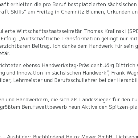
haft erhielten die pro Beruf bestplatzierten sächsische
aft Skills“ am Freitag in Chemnitz Blumen, Urkunden un
tulierte Wirtschaftsstaatssekretär Thomas Kralinski (SP
l Erfolg. „Wirtschaftliche Transformation gelingt nur mi
erzichtbaren Beitrag. Ich danke dem Handwerk für sein 
etär.
ichteten ebenso Handwerkstag-Präsident Jörg Dittrich s
ung und Innovation im sächsischen Handwerk“, Frank Wag
lder, Lehrmeister und Berufsschullehrer bei der Heranbil
 und Handwerkern, die sich als Landessieger für den bu
s größtem Berufswettbewerb neun Aktive den Spitzen-plat
 – Ausbilder: Buchbinderei Heinz Meyer GmbH, Lichtena