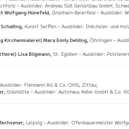
hholz – Ausbilder: Andreas Süß Gerüstbau GmbH, Schw
t Wolfgang Hünefeld,
Grünhain-Beierfeld – Ausbilder: 
Schalling,
Kurort Seiffen – Ausbilder: Drechsler- und H
g Kirchenmalerei) Mara Emily Dehling,
Öhningen – Ausbi
tlerei) Lisa Bilgmann,
St. Egidien – Ausbilder: Polsterer
 Ausbilder: Fielmann AG & Co. OHG, Zittau;
r,
Glashütte – Ausbilder: Autohaus Adler GmbH & Co. KG
Mechsener,
Leipzig – Ausbilder: Ofenbauermeister Wolfg