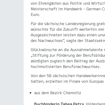
von Ehrengästen aus Politik und Wirtsc
Meisterschaft im Handwerk - German Cr
Euro.
Für die sächsische Landesregierung gra
wünschte für die Zukunft weiterhin vie
Ausgezeichneten leisten dazu einen unv
des Nachwuchses“, sagte der Staatssekr
Glückwünsche an die Ausnahmetalente r
„Stiftung zur Förderung der Berufsbild
würdigten zugleich den Beitrag der Ausbi
hochmotivierten Berufsnachwuchses.
Von den 58 sächsischen Handwerkerinnen
hatten, erzielten im Finale von Europa
aus dem Bezirk Chemnitz
Buchbinderin Tabea Petry,
Hildesheim