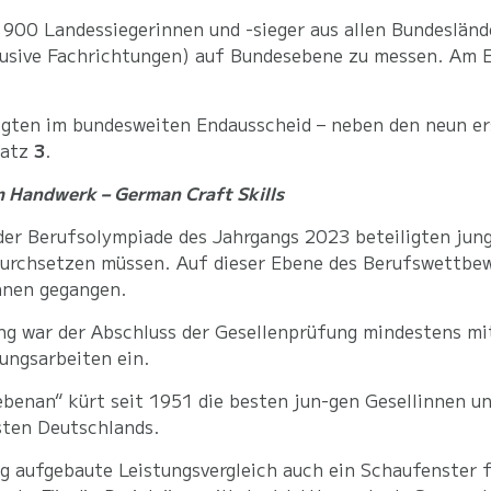
 900 Landessiegerinnen und -sieger aus allen Bundesländ
usive Fachrichtungen) auf Bundesebene zu messen. Am E
egten im bundesweiten Endausscheid – neben den neun e
latz
3
.
m Handwerk – German Craft Skills
der Berufsolympiade des Jahrgangs 2023 beteiligten jun
durchsetzen müssen. Auf dieser Ebene des Berufswettbew
nnen gegangen.
g war der Abschluss der Gesellenprüfung mindestens mit
ungsarbeiten ein.
enan“ kürt seit 1951 die besten jun-gen Gesellinnen und
sten Deutschlands.
g aufgebaute Leistungsvergleich auch ein Schaufenster f